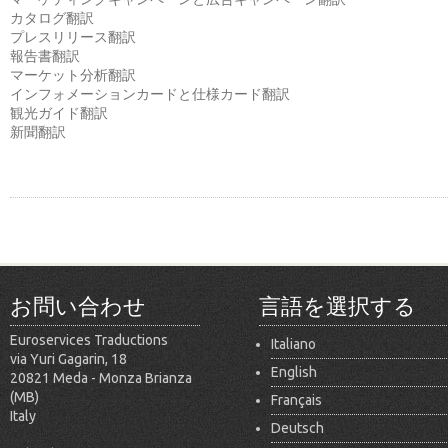
カタログ翻訳
プレスリリース翻訳
報告書翻訳
マーケット分析翻訳
インフォメーションカードと仕様カード翻訳
観光ガイド翻訳
新聞翻訳
お問い合わせ
言語を選択する
Euroservices Traductions
Italiano
via Yuri Gagarin, 18
English
20821 Meda - Monza Brianza
(MB)
Français
Italy
Deutsch