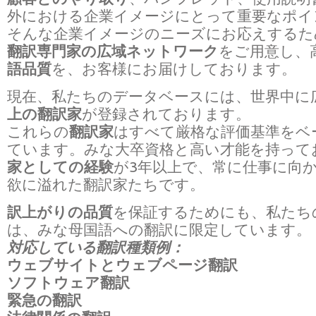
外における企業イメージにとって重要なポイ
そんな企業イメージのニーズにお応えするた
翻訳専門家の広域ネットワーク
をご用意し、
語品質
を、お客様にお届けしております。
現在、私たちのデータベースには、世界中に
上の翻訳家
が登録されております。
これらの
翻訳家
はすべて厳格な評価基準をベ
ています。みな大卒資格と高い才能を持って
家としての経験
が3年以上で、常に仕事に向
欲に溢れた翻訳家たちです。
訳上がりの品質
を保証するためにも、私たち
は、みな母国語への翻訳に限定しています。
対応している翻訳種類例：
ウェブサイトとウェブページ翻訳
ソフトウェア翻訳
緊急の翻訳