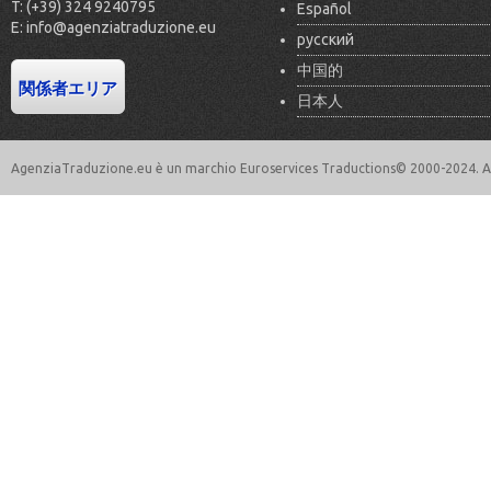
T: (+39) 324 9240795
Español
E: info@agenziatraduzione.eu
русский
中国的
日本人
AgenziaTraduzione.eu è un marchio Euroservices Traductions© 2000-2024. All 