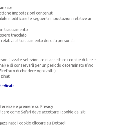
vanzate
bottone Impostazioni contenuti
ibile modificare le seguenti impostazioni relative ai
lcun tracciamento
essere tracciato
elativa al tracciamento dei dati personali
rsonalizzate selezionare di accettare i cookie di terze
o mai) e di conservarli per un periodo determinato (fino
Firefox o di chiedere ogni volta)
zinati
dedicata
.
referenze e premere su Privacy
care come Safari deve accettare i cookie dai siti
gazzinato i cookie cliccare su Dettagli