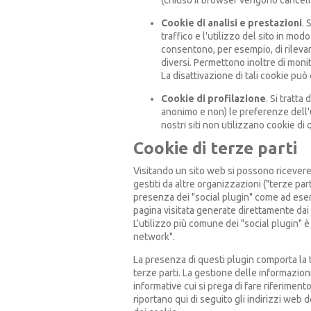
(chiuso il browser vengono cancella
Cookie di analisi e prestazioni
. 
traffico e l'utilizzo del sito in mo
consentono, per esempio, di rileva
diversi. Permettono inoltre di monito
La disattivazione di tali cookie può
Cookie di profilazione
. Si tratta
anonimo e non) le preferenze dell'u
nostri siti non utilizzano cookie di 
Cookie di terze parti
Visitando un sito web si possono ricevere co
gestiti da altre organizzazioni ("terze pa
presenza dei "social plugin" come ad esempi
pagina visitata generate direttamente dai s
L'utilizzo più comune dei "social plugin" è
network".
La presenza di questi plugin comporta la tr
terze parti. La gestione delle informazioni 
informative cui si prega di fare riferimen
riportano qui di seguito gli indirizzi web 