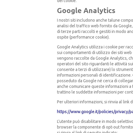
dei cookie.
Google Analytics
I nostri siti includono anche talune comp
analisi del traffico web fornito da Google,
di terze parti raccolti e gestiti in modo a
ospite (performance cookie).
Google Analytics utilizza i cookie per rac
sui comportamenti di utilizzo dei siti web (
vengono raccolte da Google Analytics, che
operatori del sito riguardanti le attività s
consente a terzi di utilizzare) lo strumen
informazioni personali di identificazione.
posseduto da Google né cerca di collegare
anche comunicare queste informazioni a te
trattino le suddette informazioni per cont
Per ulteriori informazioni, si rinvia al link 
https://www.google.it/policies/privacy/p
L'utente può disabilitare in modo selettiv
browser la componente di opt-out fornito d
si rinvia al link di seguito indicato: