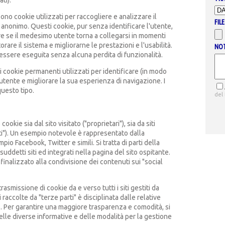
ti).
Sono cookie utilizzati per raccogliere e analizzare il
FILE
do anonimo. Questi cookie, pur senza identificare l'utente,
re se il medesimo utente torna a collegarsi in momenti
rare il sistema e migliorarne le prestazioni e l'usabilità.
NO
 essere eseguita senza alcuna perdita di funzionalità.
 di cookie permanenti utilizzati per identificare (in modo
tente e migliorare la sua esperienza di navigazione. I
questo tipo.
del
okie sia dal sito visitato ("proprietari"), sia da siti
rti"). Un esempio notevole è rappresentato dalla
o Facebook, Twitter e simili. Si tratta di parti della
uddetti siti ed integrati nella pagina del sito ospitante.
 finalizzato alla condivisione dei contenuti sui "social
asmissione di cookie da e verso tutti i siti gestiti da
raccolte da "terze parti" è disciplinata dalle relative
to. Per garantire una maggiore trasparenza e comodità, si
delle diverse informative e delle modalità per la gestione