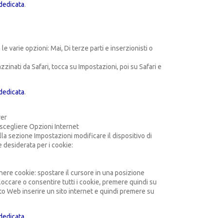
dedicata
.
 varie opzioni: Mai, Di terze parti e inserzionisti o
zzinati da Safari, tocca su Impostazioni, poi su Safari e
dedicata
.
rer
 scegliere Opzioni Internet
lla sezione Impostazioni modificare il dispositivo di
 desiderata per i cookie:
enere cookie: spostare il cursore in una posizione
occare o consentire tutti i cookie, premere quindi su
 Sito Web inserire un sito internet e quindi premere su
dedicata
.