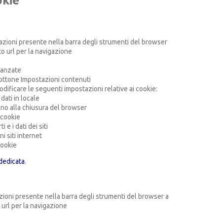
okie
zioni presente nella barra degli strumenti del browser
to url per la navigazione
vanzate
bottone Impostazioni contenuti
odificare le seguenti impostazioni relative ai cookie:
dati in locale
fino alla chiusura del browser
i cookie
 e i dati dei siti
i siti internet
cookie
dedicata
.
zioni presente nella barra degli strumenti del browser a
 url per la navigazione