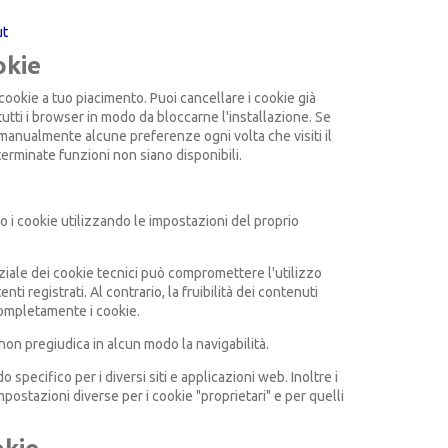
ut
okie
 cookie a tuo piacimento. Puoi cancellare i cookie già
utti i browser in modo da bloccarne l'installazione. Se
manualmente alcune preferenze ogni volta che visiti il
terminate funzioni non siano disponibili.
 i cookie utilizzando le impostazioni del proprio
rziale dei cookie tecnici può compromettere l'utilizzo
enti registrati. Al contrario, la fruibilità dei contenuti
completamente i cookie.
 non pregiudica in alcun modo la navigabilità.
specifico per i diversi siti e applicazioni web. Inoltre i
postazioni diverse per i cookie "proprietari" e per quelli