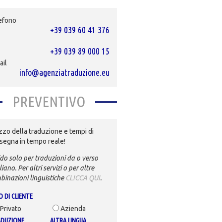
efono
+39 039 60 41 376
+39 039 89 000 15
ail
info@agenziatraduzione.eu
PREVENTIVO
zzo della traduzione e tempi di
segna in tempo reale!
do solo per traduzioni da o verso
aliano. Per altri servizi o per altre
binazioni linguistiche
CLICCA QUI
.
O DI CLIENTE
Privato
Azienda
DUZIONE
ALTRA LINGUA