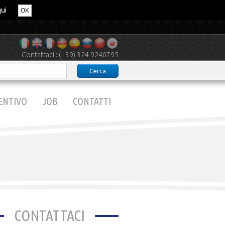
qui
OK
Contattaci : (+39) 324 9240795
ENTIVO
JOB
CONTATTI
CONTATTACI