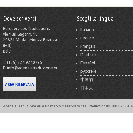
Dove scriverci
Scegli la lingua
Euroservices Traductions
Italiano
via Yuri Gagarin, 18
English
20821 Meda - Monza Brianza
(MB)
Français
Italy
Deutsch
T: (+39) 324 9240795
Español
E: info@agenziatraduzione.eu
русский
中国的
日本人
AgenziaTraduzione.eu è un marchio Euroservices Traductions© 2000-2024. All 