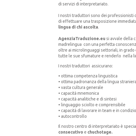
di servizi di interpretariato.
I nostri traduttori sono dei professionisti
di effettuare una trasposizione immediata
lingua di chi ascolta
.
AgenziaTraduzione.eu
si avvale della 
madrelingua con una perfetta conoscenza 
oltre ai microlinguaggi settoriali, in grad
tutte le sue sfumature e renderlo nella l
I nostri traduttori assicurano:
• ottima competenza linguistica
• ottima padronanza della lingua stranier
• vasta cultura generale
• capacità mnemonica
• capacità analitiche e di sintesi
• linguaggio sciolto e comprensibile
• capacità di lavorare in team e in condizio
• autocontrollo
Il nostro centro di interpretariato è specia
consecutivo
e
chuchotage.