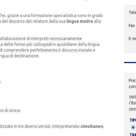
Tel
 che, grazie a una formazione specialistica sono in grado
 del discorso del relatore dalla sua
lingua madre
alla
Fax
E-m
collaborazione di interpreti necessariamente
delle forme più colloquiali e quotidiane della lingua
o di comprendere perfettamente il discorso iniziale e
ingua di destinazione.
Pre
a
con
Vali
l'it
com
ni di stress
TIP
lizzato in tre diversi servizi, interpretariato
simultaneo
,
TRA