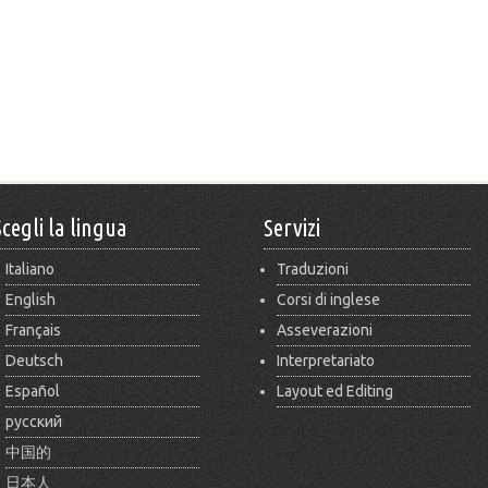
Scegli la lingua
Servizi
Italiano
Traduzioni
English
Corsi di inglese
Français
Asseverazioni
Deutsch
Interpretariato
Español
Layout ed Editing
русский
中国的
日本人