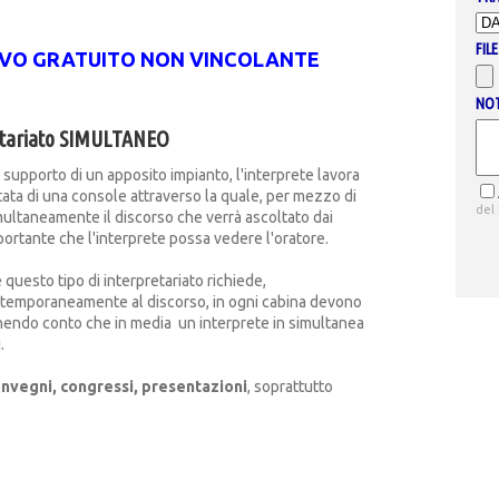
FILE
TIVO GRATUITO NON VINCOLANTE
NO
etariato SIMULTANEO
 supporto di un apposito impianto, l'interprete lavora
tata di una console attraverso la quale, per mezzo di
del
imultaneamente il discorso che verrà ascoltato dai
mportante che l'interprete possa vedere l'oratore.
questo tipo di interpretariato richiede,
contemporaneamente al discorso, in ogni cabina devono
nendo conto che in media un interprete in simultanea
.
nvegni, congressi, presentazioni
, soprattutto