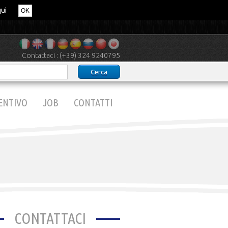
qui
OK
Contattaci : (+39) 324 9240795
ENTIVO
JOB
CONTATTI
CONTATTACI