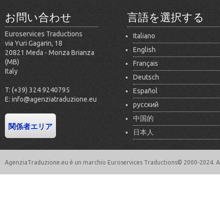
お問い合わせ
言語を選択する
Euroservices Traductions
Italiano
via Yuri Gagarin, 18
English
20821 Meda - Monza Brianza
(MB)
Français
Italy
Deutsch
T: (+39) 324 9240795
Español
E: info@agenziatraduzione.eu
русский
中国的
日本人
AgenziaTraduzione.eu è un marchio Euroservices Traductions© 2000-2024. All 